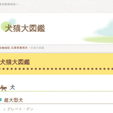
有田動物病院へ
犬猫大図鑑
動物病院 兵庫県豊岡市
>犬猫大図鑑
犬猫大図鑑
犬
超大型犬
グレート・デン