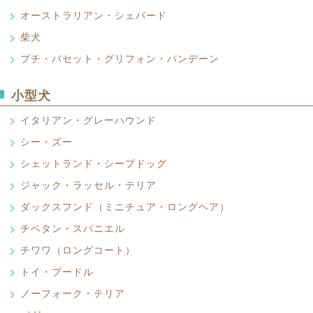
English Springer Spaniel
い魅力をもった犬種です。
コッカー・スパニエルというとアメリカ
オーストラリアン・シェパード
ウエルシュ・コーギー・カーディガン
も多いが、再びわが国でもファンがふえ
Welsh Corgi Cardigan
スプリンガーという名の由来は、狩猟に
柴犬
オーストラリアン・シェパード
アメリカンよりもやや大ぶりである。鋭
ダッシュの早いスプリントの効いた動き
Australian Shepherd
現在でも鳥猟犬として飼われているが、
ウエルシュ・コーギーには、この犬種とペ
プチ・バセット・グリフォン・バンデーン
柴犬
ます。スパニエル種の中では大型ですが
しても活躍している。
す。よく似ていますが祖先は別の犬種で
Shiba Inu
動的で愛情も細やか、人になれやすく家
わが国ではまれにしか見ることのできな
プチ・バセット・グリフォン・バンデー
く、ふさふさした尾があるのが特徴です
す。ややウエーブした長く美しい被毛と
住した人たちが連れてきたさまざまなシ
小型犬
Petit Basset Griffon Vendeen
緒にいるのが大好きな犬です。
ややもすると洋犬の勢いに押されがちな
きることがありません。
ゴの血も入れたりしながら作出したとい
気を吐いているのがこの柴犬です。シバ
ラリアとは何も関係ない純然たる米国産
イタリアン・グレーハウンド
あまりに長い名前なので、省略してプチ・バ
く縄文時代の遺跡からもこの犬の骨が出
というよりも、実務性がかわれ、牧羊犬
呼ばれているわが国ではたいへん珍しい
作はキビキビとしていて、しかも可憐で
シー・ズー
イタリアン・グレーハウンド
聴導犬として活躍している。
ンス西部のバンデーン地方の小型のバセ
Italian Greyhound
い外見ですが、かつてはハウンドのよう
シェットランド・シープドッグ
シー・ズー
Shih Tzu
ハウンド系のなかではもっとも小柄な犬
ジャック・ラッセル・テリア
シェットランド・シープドッグ
エジプト時代にまで淵源をさかのぼるこ
Shetland Sheepdog
わが国では、シー・ズーと発音しています
ダックスフンド（ミニチュア・ロングヘア）
ジャック・ラッセル・テリア
ネッサンス時代にはもっとも貴婦人たち
TzuですがShee-zooと原音に近い発音を
Jack Russell Terrier
画に描かれています。虚弱そうに見えま
シェットランド島の厳しい自然環境で、
チベタン・スパニエル
ダックスフンド（ミニチュア・ロングヘ
は中国語で、空想の動物ライオンを意味
がありますが定かではありません。小柄
Dachshund
ているからなのでしょう。チベットの犬
この犬種とノーリッチ・テリアの違いは
チワワ（ロングコート）
チベタン・スパニエル
しての能力はたいへん高く、仕事熱心な
混血により作出されたと伝えられていま
いるかの違いだけです。どちらもイギリ
Tibetan Spaniel
が買われて、現在ではもっぱら家庭犬と
穴熊（バッジャー）狩りの猟犬として、
トイ・プードル
持っています。
チワワ（ロングコート）
として、キツネ、ウサギ狩りに使われて
に胴長・短足に作出された犬種ですが、
Chihuahua(Long-coat)
た体型で四肢も短く、被毛はダブルコー
チベットの僧院に飼われていた古い歴史
ノーフォーク・テリア
トイ・プードル
良い点が好かれて家庭犬として定着して
す。たいへん独立心が強い犬ですが、人
とに1984年にAKCではじめて公認とい
Toy Poodle
ロングヘアをご紹介します。