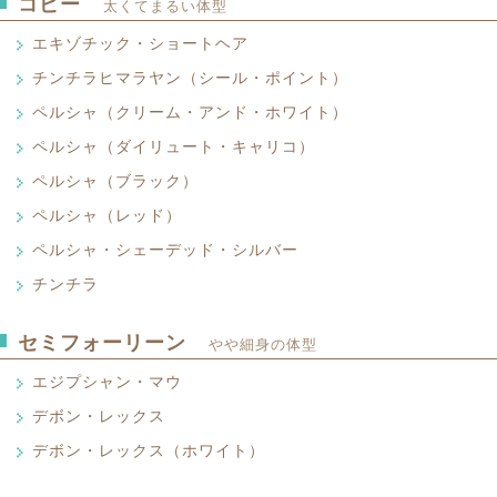
コピー
Russian Blue
太くてまるい体型
この猫はよくマンクスと間違えられるこ
その仲間だったのでしょう。外見は野性
突然変異の猫には遺伝的な因果関係は何
しく、人間と友好的で、家庭猫としても
エキゾチック・ショートヘア
いかにもエキゾチックな雰囲気をただよ
ます。ボブテールの尾はウサギの尾のよ
の北西部にあるアーケンジェル地方がこ
すが実際には約10センチ程の長さがあり
チンチラヒマラヤン（シール・ポイント）
エキゾチック・ショートヘア
ます。コラットに似た明るいブルーの毛
す。このような特徴は、ほかの品種には
Exotic Shorthair
トで、短くまるで絹のようにしなやかで
ペルシャ（クリーム・アンド・ホワイト）
チンチラヒマラヤン（シール・ポイント
のです。その東洋的な容姿から、米国で
Chinchilla
ます。
一言でいえば短毛のペルシャ猫でしょう
ペルシャ（ダイリュート・キャリコ）
ペルシャ（クリーム・アンド・ホワイト
をかけて作出されました。したがって体
Persian Cream and White
ペルシャ猫の仲間で最も魅力的だといわ
ペルシャ（ブラック）
ペルシャ（ダイリュート・キャリコ）
シャとまったく同じです。カラーバリエ
す。以前はペルシャのシルバー・シェー
Persian Dilute Calico
ペルシャとアメリカンショートヘアで認
人と猫と一緒に生活したいなとまず思う
ペルシャ（レッド）
ペルシャ（ブラック）
たが、現在では区別されています。しか
認です。
らでしょう。ペルシャもまた人によく応
Persian Black
せん。チンチラウサギに被毛が似ている
ブラックとレッドのまだら模様をトータシェル（
ペルシャ・シェーデッド・シルバー
ペルシャ（レッド）
かで、控えめ。豊かでバリエーションに
た。
び、これにホワイトが加わったものがキ
Persian Red
心をなぐさめてくれます。ペルシャは人
黒というのは不思議な存在である。あら
チンチラ
ペルシャ・シェーデッド・シルバー
ば三毛である。この基本色が希釈された
吸収する物体を見て感じられる色を通称
Shaded Silver Persian
リコと呼ばれる。カラーバリエーションだ
長毛種の女王として、このペット紹介に
チンチラ
るところ色であって色でない事になる。
ャを、総体的にペルシャとしないで、そ
場してきましたので、今さらご紹介する
セミフォーリーン
Chinchilla
逆光線でとらえた感覚をいうものだろう
やや細身の体型
長毛で色柄が豊富で、顔が扁平で頭がグレ
るのが適切かも知れない。
もいたします。しっかりした丸い頭部、
性が何ともいえない。黒から出発してさ
きな瞳、甘く訴えるような表情、長毛の女
持ち主です。
エジプシャン・マウ
ペルシャ猫の仲間で最も魅力的だといわ
開し、そして黒に回帰しているようだ。
特徴です。シェーデッドというのは、被毛
す。以前はペルシャのシルバー・シェー
くにしたがって色が浅くなることです。シ
デボン・レックス
エジプシャン・マウ
たが、現在では区別されています。しか
わらず見られるものですが、特にペルシャ
Egyptian Mau
せん。チンチラウサギに被毛が似ている
デボン・レックス（ホワイト）
デボン・レックス
な下毛のために最も魅力的で、動作に合わ
た。
Devon Rex
さを見せてくれます。
この猫は、アビシニアンと共に古代エジ
デボン・レックス（ホワイト）