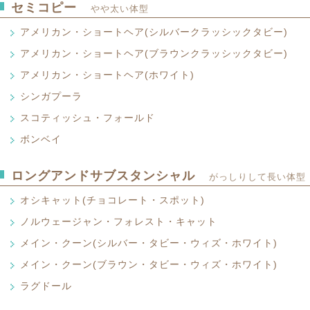
してきたと伝えられる猫です。マウとい
セミコピー
Devon Rex White
やや太い体型
イングランドのデボンで突然生まれたこ
こと。またその鳴き声からつけられたと
ュ・レックスの仲間だと考えられていま
上におとなしく甘えん坊で、孤独を好む
アメリカン・ショートヘア(シルバークラッシックタビー)
E.T.という映画のキャラクターのモデ
させても、縮れ毛の猫が生まれないため
く間違えられますが、遺伝子は異なり交
した。細見で尾や四股が長いこと、被毛
アメリカン・ショートヘア(ブラウンクラッシックタビー)
アメリカン・ショートヘア（シルバー・クラッシッ
ません。顔つきは同じように、大変愛嬌
どコーニッシュとよく似ていますが、耳
American Shorthair Brown Classic Ta
活発です。まるでスエードにふれたよう
アメリカン・ショートヘア(ホワイト)
アメリカン・ショートヘア （ブラウン・クラッシ
と、被毛もコーニッシュが絹の手触りな
American Shorthair Brown Classic Ta
の違いがあります。
人と一緒に生活するのが大好きで、陽気
シンガプーラ
アメリカン・ショートヘア（ホワイト
の上ムラ気がなく、情緒の安定したすば
American Shorthair, White
タビーというのは縞模様のこと、脇腹に
スコティッシュ・フォールド
シンガプーラ
中で相変わらず最高の人気を得ているの
ク・タビーと呼ばれ、アメリカンの大き
Shinapura
縞模様のこと。毎年毛色や模様の異なっ
アメリカン・ショートヘアーというと、
ボンベイ
スコッティッシュ・フォールド
活するのが大好きで陽気で強健、抜群の
ラシック・タビーを思い浮かべるようで
Scottish Fold
気がない情緒の安定した猫なので、扱い
一見アビシアン・ブルーを思わせますが
ボンペイ
の、ブラック、ブラック・スモークなど
ナンバーワンになっているのはその性格
小さくイエネコの中ではもっとも小さい種
ロングアンドサブスタンシャル
Bombay
質のボディーで、すばらしい運動選手を
がっしりして長い体型
1961年のある日スコットランドのある
分野で能力の発揮できる猫といえよう。
年頃にある米国人夫婦がシンガポールで
多いので、さらに人気は高くなるでしょ
生まれました。突然の変異によって生ま
国に持ち帰って繁殖したのがその起源で
オシキャット(チョコレート・スポット)
この猫種は1958年にバーミーズとアメ
も珍しいので綿密な繁殖計画によりこの
クとの交配により作出されたものです。
ことに生まれ故郷のイギリスよりも、ア
ノルウェージャン・フォレスト・キャット
オシキャット（チョコレート・スポット
ック・パンサーの愛称で呼ばれる、まる
た。
Ocicat Choclate Spot
あふれる猫です。漆黒のなめらかな被毛
メイン・クーン(シルバー・タビー・ウィズ・ホワイト)
ノルウェージャン・フォレスト・キャッ
特徴のチャーミングな猫です
Norwaysian Forest Cat
よくエジプシャン・マウと間違えられま
メイン・クーン(ブラウン・タビー・ウィズ・ホワイト)
メイン・クーン（シルバー・タビー・ウィズ・
なのに対し、オシキャットは長年の努力
Maine Coon Silver Tabby with White
メインクーンによく似た美しい大型のこ
ラグドール
メイン・クーン（ブラウン・タビー・ウィズ・
ものです。大型で活力に満ち野生のオセ
っていません。ノルウェーの人たちは、
Maine Coon Blown Tabby with White
ら、それにちなみオシをとり、このよう
イエネコの中では最も大きく、体重が8k
ラグドール