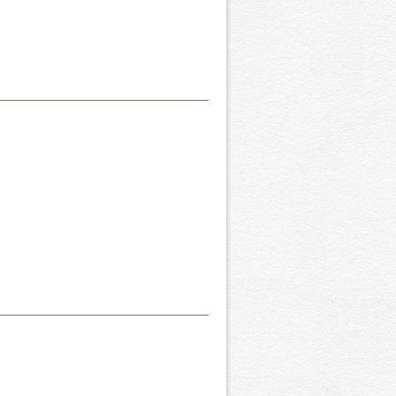
が、ドイツの国犬ともいわれてい
のですが、現在では、どの犬種よ
いたり牧羊犬として活躍して
あり、優美な姿、それになにより
の犬の特徴です。性格が穏や
好家をもっています。
頭部、一見近より難し犬種だ
犬として一緒に生活している
だ。カナダのニューファウン
おいても広まりつつありま
れたが、そこでは漁師と海に
助活動をしていた。したがっ
救助で働いている。おだやか
の中で、もっとも古い歴史を
としてというよりも、むしろ
毛が長いか短いかの違いだけ
が巧みなことから家庭犬とし
ムースの方が短毛の分だけア
上品な顔立ち、美しい被毛が
のあるこの犬を、一度見たら
ハウンドに似ていることぐら
名称の由来は、この犬が初め
していたこたは誰もが知って
、まるで竹馬に乗っているよ
ア領）からきているようで
。
として飼われていた時代に、
ちゃん大行進」で広く人気を
がフラットすなわち他の犬種
めだといわれる。チベタン・
ます。どのような使役もこな
れたりしていないので、平ら
として使われたこともあり、
して活躍しているのを見てい
マスコット犬としてよく知ら
うに滑らかです。この犬種
紫色をしているのは、この犬
、人間には忠実でよく働くの
ール・レトリバーの血をひく
ル
も立派にこなす事ができるの
見みただけですぐ判ります。
犬種です。
エル
が、家庭犬としてもふさわし