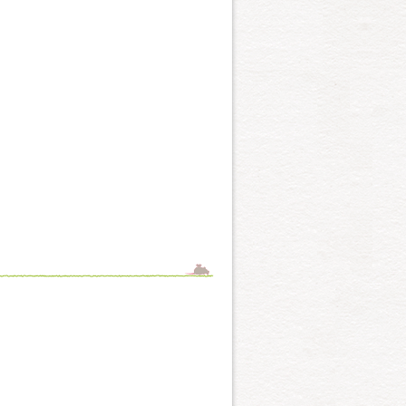
れることがある。世界の犬の
気が高まるでしょう。
格はいたって大胆なところが
わが国においてもすでに人気
ア、トイの３種類があります
けない大胆な行動を示すこと
がミニチュアかトイの２種類
る。メキシコのチワワ市で発
みは元来が水鳥猟のさい泳ぎ
いか日本の冬の寒さには弱い
在では立派なファッションで
、人にも他の動物にもきわめ
好きである。その起源は紀元
ットに両手を突っ込んでいば
古い。チベットの僧院で飼わ
がこの犬の特長です。活発で
ンに連れ出され、欧州に拡が
というフランス語が、いつの
きごともこの犬を見ると癒さ
の短い短吻種なので、夏場や
普及によるものでしょう。わ
からこの名前がつきました。
とフレンチ・ブルドッグは表
いプードルと間違えられまし
がこの犬の原産地だと主張す
らないため、やむなくプード
玩を目的として飼われた世界
な特徴はコウモリの羽根のよ
ふわっとしたエレガントなコ
す。紀元前20%0年頃に
飼いやすい犬ですが、主人役
されているこの犬が、かつて
グは入念にする必要がありま
いたといわれます。真っ白な
といっても、誰も信じないで
、耳が垂れているか、立って
い瞳と鼻。どんな孤独な人で
毛、つぶらな瞳、可憐な容
地として、キツネ、ウサギ
う。
もほめすぎではないでしょ
被毛はダブルコートで、粗
と一緒にいるのも好きで、
う。
ビアヤマネコの家畜化された
れています。マウやソマリも