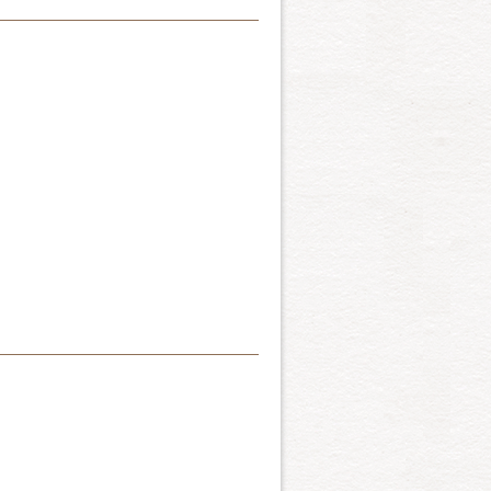
とがありますが、この２種の
的に見えますが、大変おとな
もないことが定説になってい
生活を共にしやすい猫です
わせる名前のように、ロシア
うに丸いポンポン状に見えま
の猫の原産地だといわれてい
普段は短く巻きこんでいま
色ですが、被毛はダブルコー
全くみられないユニークなも
暖かな手触りがします。
）
は人気猫種の一つとなってい
。その目的のために長い年月
）
型、顔のつくり、性格はペル
れているのがこのチンチラで
ーションもたいへん豊富で、
デッドと一緒にされていまし
められているものはすべて公
のは、ペルシャ猫を見た時か
し素人目にはほとんど判りま
えてくれます。静かでおだや
のでこの名前がつけられまし
Tortoiseshell）と呼
富んだ被毛が、乾いた人間の
ャリコといわれる。早くいえ
の心の中のオアシスです
ゆる波長にわたる可視光線を
ものが、ダイリュート・キャ
「黒」とよんでいるが、つま
けで30種類を超えるペルシ
もさまざまなペルシャ猫が登
日本猫でいう青猫とは黒猫を
れぞれ独立した品種として見
のも屋上屋を架するような気
か。ペルシャの黒はその神秘
ープフルーツ型、つぶらな大
しなやかな絹のような被毛の
まざまなバリエーションが展
王と呼ばれているペルシャの
れているのがこのチンチラで
の先端の色が濃く、根元に行
デッドと一緒にされていまし
ェーデッドは長毛短毛にかか
し素人目にはほとんど判りま
の場合は、長い保護毛と豊富
のでこの名前がつけられまし
せて華やかな色変わりの美し
プト時代から人と一緒に生活