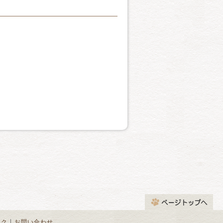
は判りません。きびしい寒さ
ァンアジーを満喫して下さ
特徴はその被毛にあります。
猫がそうであるように、よく
ーコートは厚く柔らかで、ガ
onをかけ合わせて作出したと
で体重10kgにもなります。
二つの役割を果たしていま
で生物学的にありえない。由
、初めてショウに出陳された
で野性味たっぷり残した、セ
その体格のように冷静でものお
とつかり、その魅力を堪能す
でこの名前がつきました。
人工交配種です。初期の頃
ホワイトと呼ばれていました
プの典型である。ボディも脚
ソリッドだけでもブラック、
いる。頭部はクサビ型、顔は
スト、フォーン、レッド、ク
ます。シャム猫という名前の
ったアーモンド型、目の色は
ー、トーテイシェルなどもあ
りとした長い体型になってま
残された古い書物にも、濃い
てオリエンタル・ショートヘ
代のシャムは、ずんぐりしたボ
てあるとか伝えられる。美し
ようです。世界中でもっとも
｜
ンク
お問い合わせ