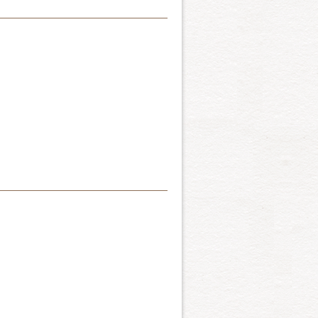
うのは古代エジプト語で猫の
のレックスは、コーニッシ
もいわれています。見かけ以
したが、この２種の猫を交配
タイプの猫です。
ルの猫です。コーニッシュとよ
、遺伝的に違うことが判りま
換しても直毛の子しか生まれ
がウェーブがかっている点な
ク・タビー）
のある猫で、性格もきわめて
が大きく低い位置にあるこ
bby
なソフトな肌触りがします。
ック・タビー）
ら、デボンはスエードの感じ
bby
で強健、抜群の運動神経、そ
）
らしい性格の持主です。世界
ある渦巻き模様はクラシッ
はそのためです。タビーとは
な特長となっている。人と生
た猫たちを紹介しています。
ほとんどの人がシルバー・ク
運動神経を持っている。ムラ
すが、このように白い被毛
やすく、わが国で人気猫種の
、それよりはひと回りくらい
の猫もいます。この猫は筋肉
によるものである。あらゆる
類といわれています。1972
思わせます。熱烈なファンも
羊飼いの農家に、この猫は突然
キュートな猫に巡り会い、母
う。
れたものの可愛らしく、しか
あり、名前の由来です。
リカン・ショートヘア・ブラッ
種が確立されました。面白い
猫ファンの間ではミニ・ブラ
メリカの方が人気が出まし
）
で黒豹を思わせる野性的魅力
とカーパー色のまん丸い目が
ト
すが、マウのスポットが自然
ホワイト）
によって人工的に作出された
の猫の起源についてはよく判
ホワイト）
ロットを思わせるところか
ずっと以前から一緒にいた猫
に命名されたといわれていま
gにもなるものもあるそうで