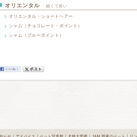
だといいますが、いつの時代からなのか
す。
す。セミロングのすばらしい毛吹きのフ
オリエンタル
Ragdoll
細くて長い
のこの国に育っている猫のため、最大の
メイン・クーンの名前の由来も、多くの
い。
長いダブルコートになっていて、アンダ
判らない。一説には猫とアライグマacco
オリエンタル・ショートヘアー
イエネコの中でもっとも大きな猫で、成猫
ードヘアの先端は脂性で、防寒と防水の
いう説もあるが、これは異種の動物なの
複雑な混血の結果作出された種類なので
す。
来などどうでもいいから、まずこの大型
シャム（チョコレート・ポイント）
オリエンタル・ショートヘアー
のは、1960年後半になってからです。
ミロングの被毛の美しい猫に、どっぷり
Oriental Shorthair
じせず、抱くと“ぬいぐるみ”のようなの
シャム（ブルーポイント）
シャム（チョコレート・ポイント）
ることである。
Siamese Chocolate Point
この猫種はシャムをもとにして創られた
シャム（ブルーポイント）
は“青目の白いシャム”で、フォーリン・
Siamese, Blue Point
シャム猫はいわゆるオリエンタル・タイ
が、今日ではカラーパターンも豊富で、
も尾もすべてが細く長く、すらっとして
ブルー、チョコレート、シナモン、フロ
シャムというのは、現在のタイ国を指し
ウエッジタイプのV字型、目はつり上が
リーム、ホワイトと多様です。他にタビ
ついた由来です。今の猫は非常にほっそ
ブルー一色である。アユタヤ朝の時代に
り、いわばポイントのないシャムが、全
すが、この猫の人気が出始めた1880年
シールのポイントのある猫のことが書い
アということになります。
ディーで丸い頭のアップルヘッドだった
いロマンをそそられる猫である。
人気の高い短毛の純血種です。
｜
｜
｜
｜
｜
知らせ
アドバイス
ペット写真館
犬猫大図鑑
JAM 我家のペット
リ