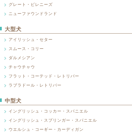
グレート・ピレニーズ
グレート・デン
Great Dane
ニューファウンドランド
グレート・ピレニーズ
Great Pyrenees
偉大なデンマーク人という名の犬種です
ニューファウンドランド
ます。かつてのイノシシ狩りで活躍した
大型犬
Newfoundland
犬名のようにピレネー山中で、ソリを引
りもとびぬけて大型で、力強く、品格が
いた犬です。後肢に狼爪があるのが、こ
性格の良さなどから、世界中に多くの愛
アイリッシュ・セター
真黒でふさふさした体毛、大きな身体と
かで、たいへん利口なので欧米では家庭
が体に似合わず甘えん坊でやさしい気性
人が多いようです。この傾向はわが国に
スムース・コリー
アイリッシュ・セター
ドランド島が出身地でこの名前がつけら
す。
Irish Setter
出て回収作業をしたり、遭難した舟の救
ダルメシアン
スムース・コリー
て泳ぐことは大変得意で、現在でも海難
Smooth Collie
鳥猟犬としてすぐれた性質をもつセター
チャウチャウ
ダルメシアン
な性質なので家庭犬にもむいている。
もつのがこの犬種です。現在では鳥猟犬
Dalmatian
スムース・コリーもラフ・コリーも、被
フラット・コーテッド・レトリバー
チャウチャウ
そのやさしい温和な性格や人と共同生活
で、他は全く同じです。強いていえばス
Chow Chow
ての役割が多いようです。惚れ惚れする
美しい白地に濃い黒かレバーのポイント
ラブラドール・レトリバー
フラット・コーテッド・レトリバー
ウトラインがすっきりしていて、グレー
見事です。
忘れる事ができない程印象的な犬です。
Flat-coated Retriever
いでしょう。かつては牧羊犬として活躍
後肢の角度が浅いから、ほとんど直線で
ラブラドール・レトリバー
て認められたダルメシ（旧オーストラリ
います。家庭犬としても人気は不動です
うな歩き方をする。これはかつて食用犬
中型犬
Labrador Retriever
す。かつてディズニー映画「101匹ワン
フラット－コーテッドというのは、被毛
逃げられないように改良（悪？）したた
あつめ、今また再びスポットを浴びてい
のように立ったり、ウェーブしたり、縮
マスチーフの血も流れているので、闘犬
イングリッシュ・コッカー・スパニエル
鳥猟犬としてでなく、日本では盲導犬と
す万能犬ですが、アメリカでは消防署の
になっていることです。まるで羽毛のよ
独立心の強い犬種だ。舌と口の中が濃い
る人が多いでしょう。性質がおとなしく
れています。
は、ニューファウンドランドとラブラド
イングリッシュ・スプリンガー・スパニエル
イングリッシュ・コッカー・スパニエ
種の大きな特徴である。
で、盲導犬のようなたいへん困難な役割
ものとして知られていますが、それは一
English Cocker Spaniel
です。家庭犬としてもっとも人気の高い
ウエルシュ・コーギー・カーディガン
イングリッシュ・スプリンガー・スパニ
鳥獣犬として活躍するのはもちろんです