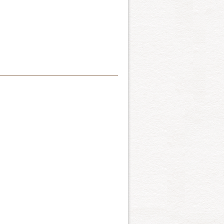
ンだけかと思っている愛犬家
ているのはうれしい。体格は
際して鳥を追い出すのに大変
い臭覚と作業生の高い点から
を見せたからだといわれてい
また麻薬や爆発物の探知犬と
ンブロークの2種類ありま
、性格はいたって明るく、活
す。カーディガンは耳も大き
庭犬としても親しまれていま
い珍しい犬種。北米大陸に移
ン
。また遊び好きで、家族と一
バランスのとれた肢体は見飽
ープドッグを交配し、ディン
日本の犬界にあって、ひとり
われる犬種。犬名のオースト
とは小さいという意味で、遠
の犬である。ショートドッグ
セットまたは“PBGY”と
土したほど古い犬種です。動
キャルドッグ・番犬さらには
犬種です。名前の由来はフラ
す。
ット犬の意味です。可愛らし
にウサギ狩りの名手でした。
ですが、その歴史は古く古代
とができます。イタリアのル
。英語ではスペルはShin
に愛されたらしく、多くの絵
とっています。Shee-zooと
すが、丈夫で活発な犬です。
やむなく小型化したという説
ア）
するそうで、この犬の形が似
なのにもかかわらず牧羊犬と
ラサ・アプソとペキニーズの
、耳が垂れているか、立って
犬です。機敏で穏やかな性質
す。魅力的なロングコートを
スのノーフォーク州を原産地
して活躍しています。
巣穴にもぐりこみやすいよう
いたものです。ずんぐりとし
ユニークな姿、明るく、頭の
トで、粗くカールしていま
を持つ犬種ですが、意外なこ
います。今回はミニチュア・
といるのも好きで、特に子供
う新しい犬です。たいへん陽気