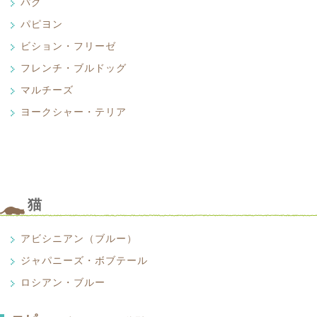
長毛のチワワは、時々パピヨンと間違わ
パグ
が好きです。これからは家庭犬として人
ノーフォーク・テリア
で社交的です。体つきは小柄ですが、性
中でもっとも小さな犬種として著名で、
Norfolkt Terrier
あります。
プードルには、スタンダード、ミニチュ
パピヨン
パグ
は安定している。小さな体の割に思いが
が、わが国でプードルというとほとんど
Pug
もあるが、機敏で明るい性格の犬種であ
ビション・フリーゼ
パピヨン
に限られているようです。独特の刈り込
見されたのでこの名前があるが、そのせ
PaPillon
やすいよにと配慮されたものですが、現
見た目は少し寂しいような感じの顔だが
フレンチ・ブルドッグ
ので注意が必要。
ビション・フリーゼ
す。
て有効的で、好奇心が旺盛、活発で遊び
Bichon Frise
< いたずら好きの少年がジーンズのポケ
マルチーズ
フレンチ・ブルドッグ
前400年にもさかのぼるといわれるほど
っている。そんななんとも愛らしい風情
French Bulldog
れていて、それが後年オランダやスペイ
縮れ毛（フリーゼ）の坊や（ビジョン）
ヨークシャー・テリア
マルチーズ
その上デリケートな感性の持主。嫌なで
ったといわれている。顔に皺が多く口吻
間にか日本で定着したのも、この犬種の
Maltese
れます。フランス語で蝶を意味する言葉
ブルドックとは英国人の形容詞。とする
皮膚病には注意が必要である。
ヨークシャー・テリア
が国にお目見えしはじめた頃は、よく白
現矛盾ともいえます。英仏両国とも自国
Yorkshire Terrier
たが、それはこの犬のカットの方法が判
猟犬や牧羊犬としてでなく、最初から愛
るので仕方ないでしょう。この犬の大き
ルカットで対応したせいもありました。
でもっとも古い歴史を持ったのがこの犬で
うな丸い大きな耳です。家庭犬としても
ヨーキーの愛称で、世界中の人々から愛
ートを保つためには、日常のグルーミン
は、すでに地中海のマルタ島に存在して
は一人にするのが良いでしょう。
はネズミ捕りのために作出されたものだ
この犬種とノーリッチ・テリアの違いは
す。
長く美しい被毛の中にポツンとついた黒
猫
しょう。明るい性格で、美しい色艶の被
いるかの違いだけです。どちらもイギリスのノーフォーク州を原産
もその魅力に引き込まれてしまうでしょ
姿、まさに「生きている宝石」と言って
狩りに使われていたものです。ずんぐりした体形で、四股も短く、
う。
くカールしています。たいへん独立心が強い犬ですが、そのくせ人
アビシニアン（ブルー）
特に子供が好きです。これからは家庭犬として人気が高まるでしょ
ジャパニーズ・ボブテール
アビシニアン（ブルー）
Abyssinian Blue
ロシアン・ブルー
ジャパニーズ・ボブテール
Japanese Bobtail
人間と最初に生活するようになった、リ
ロシアン・ブルー
仲間の一つが、このアビシニアンと言わ