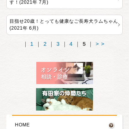
す！(2021年 7月)
目指せ20歳！とっても健康なご長寿犬ラムちゃん
(2021年 6月)
｜
1
｜
2
｜
3
｜
4
｜
5
｜
>>
HOME