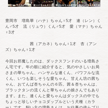
豊岡市 増島華（ハナ）ちゃん♀5才 連（レン）く
ん♂5才 流（リュウ）くん♂5才 愛（マナ）ちゃん
♀3才
茜（アカネ）ちゃん♀1才 杏（アン
ズ）ちゃん♀1才
今回お邪魔したのは、ダックスフンドのいる増島さ
ん宅です。年の順に紹介すると、気のやさしいお局
さまの華ちゃん、ハンサムな連くん、パワフルな流
くん、いつも楽しそうな愛ちゃん、甘えん坊の茜ち
ゃん、おてんば杏ちゃんの６匹。茜＆杏ちゃんは、
ブラックタンの流くんと華ちゃんの娘さんでもあり
ます。また、連くんと愛ちゃんはダックスの中でも
ちょっと珍しいチョコダップルという犬種（カラ
ー）です。飼い主の増島さんは、お仕事の傍らブリ