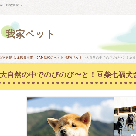
有田動物病院へ
我家ペット
動物病院 兵庫県豊岡市
>
JAM我家のペット
>
我家ペット
>大自然の中でのびのび〜と！豆柴七
大自然の中でのびのび〜と！豆柴七福犬舎さ