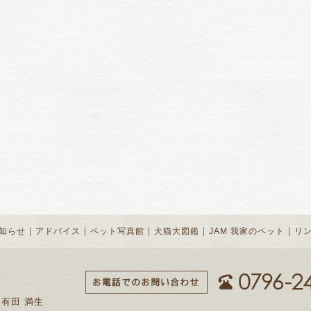
｜
｜
｜
｜
｜
知らせ
アドバイス
ペット写真館
犬猫大図鑑
JAM 我家のペット
リ
 有田 満生