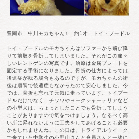
豊岡市 中川モカちゃん♀ 約1才 トイ・プードル
トイ・プードルのモカちゃんはソファーから飛び降
りて前肢を骨折してしまいました。それがこの痛々
しいレントゲンの写真です。治療は金属プレートを
固定する手術になりました。骨折の仕方によっては
後遺症が残る場合もあるのですが、モカちゃんの術
後は順調で後遺症もなかったので安心しました。今
では、骨折も忘れて元気に走っています。トイプー
ドルだけでなく、チワワやヨークシャーテリアなど
の小型犬は、ちょっとしたことでも骨折してしまう
ことがありますので気をつけましょう。なるべく高
い所に昇れないように工夫をしてあげることも必要
かもしれませんね。この日は、トライアルウイーク
で来ていた中学生の小野山さんと倉員さんと一緒に