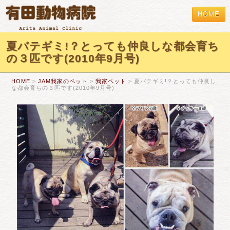
HOME
夏バテギミ!？とっても仲良しな都会育ち
の３匹です(2010年9月号)
HOME
>
JAM我家のペット
>
我家ペット
> 夏バテギミ!？とっても仲良し
な都会育ちの３匹です(2010年9月号)