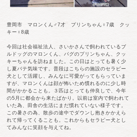
豊岡市 マロンくん♂7才 プリンちゃん♀7歳 クッ
キー♀8歳
今回は社会福祉法人、さいかさんで飼われているブ
ルドッグのマロンくん、パグのプリンちゃん、クッ
キーちゃんを訪ねました。この日はとっても暑く少
し夏バテ気味です。普段はこちらの施設のセラピー
犬として活躍し、みんなに可愛がってもらっていま
すが、マロンくんは顔が怖いため慣れるのに少し時
間がかかることも。３匹はとっても仲良しで、今年
の5月に都会から来たばかり。以前は室内で飼われて
いた為、田舎の生活にまだ慣れていない様子です。
この暑さの為、散歩の途中でダウンし抱きかかえら
れて帰ってくることも。これからもセラピー犬とし
てみんなに笑顔を与えてね。