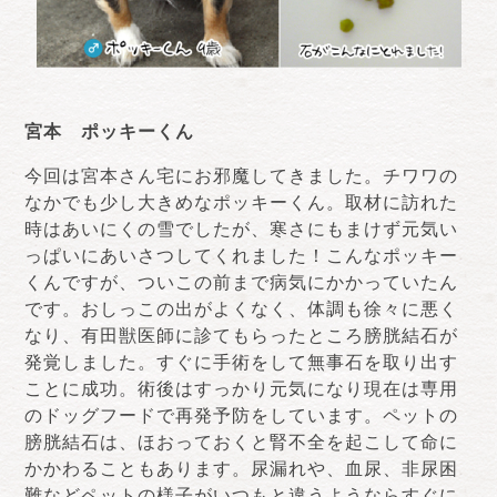
宮本 ポッキーくん
今回は宮本さん宅にお邪魔してきました。チワワの
なかでも少し大きめなポッキーくん。取材に訪れた
時はあいにくの雪でしたが、寒さにもまけず元気い
っぱいにあいさつしてくれました！こんなポッキー
くんですが、ついこの前まで病気にかかっていたん
です。おしっこの出がよくなく、体調も徐々に悪く
なり、有田獣医師に診てもらったところ膀胱結石が
発覚しました。すぐに手術をして無事石を取り出す
ことに成功。術後はすっかり元気になり現在は専用
のドッグフードで再発予防をしています。ペットの
膀胱結石は、ほおっておくと腎不全を起こして命に
かかわることもあります。尿漏れや、血尿、非尿困
難などペットの様子がいつもと違うようならすぐに