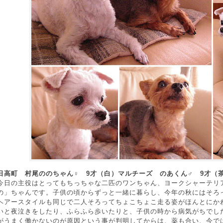
日高町 村尾ののちゃん♀ 9才（白）マルチーズ のあくん♂ 9才（
今日の主役はとってもちっちゃな二匹のワンちゃん、ヨークシャーテリ
の」ちゃんです。子供の頃からずっと一緒に暮らし、今年の秋にはそろ
ヘアースタイルも同じで二人そろってちょこちょこ走る姿がほんとにか
いと夜泣きをしたり、ふらふら歩いたりと、子供の時から病気がちでし
がうまく働かないのが原因という事が判明してからは、薬も合い、今で