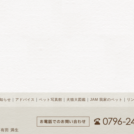
｜
｜
｜
｜
｜
知らせ
アドバイス
ペット写真館
犬猫大図鑑
JAM 我家のペット
リ
 有田 満生