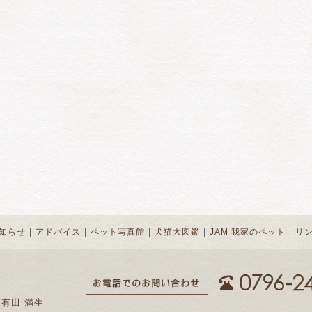
｜
｜
｜
｜
｜
知らせ
アドバイス
ペット写真館
犬猫大図鑑
JAM 我家のペット
リ
 有田 満生