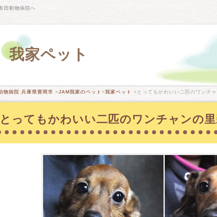
有田動物病院へ
我家ペット
動物病院 兵庫県豊岡市
>
JAM我家のペット
>
我家ペット
>とってもかわいい二匹のワンチャン
とってもかわいい二匹のワンチャンの里親募