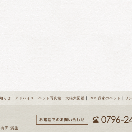
｜
｜
｜
｜
｜
知らせ
アドバイス
ペット写真館
犬猫大図鑑
JAM 我家のペット
リ
 有田 満生