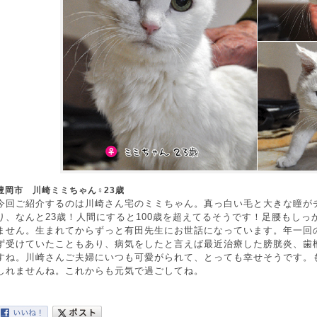
豊岡市 川崎ミミちゃん♀23歳
今回ご紹介するのは川崎さん宅のミミちゃん。真っ白い毛と大きな瞳が
り、なんと23歳！人間にすると100歳を超えてるそうです！足腰もし
ません。生まれてからずっと有田先生にお世話になっています。年一回の
ず受けていたこともあり、病気をしたと言えば最近治療した膀胱炎、歯
すね。川崎さんご夫婦にいつも可愛がられて、とっても幸せそうです。
しれませんね。これからも元気で過ごしてね。