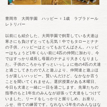
豊岡市 大岡学園 ハッピー ♀ 1歳 ラブラドール
レトリバー
以前にも紹介した、大岡学園で飼育している犬達は
寒さにも負けずとっても元気！中でもタローとナナ
の子供、ハッピーはとってもおてんばさん。ハッピ
ーはちょうど1年くらい前に4匹の仲間に加わり、今
ではすっかり成長し母親のナナより大きくなりまし
た。子供のころからずっといっしょに他の4匹の犬達
と過ごしてきたので人と遊ぶより、仲間達と遊ぶほ
うが楽しいハッピー。賢いんだけど、なかなか言う
ことを聞いてくれません。選択授業がある木曜日、
今日も犬達と一緒に一日を過ごします。先輩たちの
指導のもと1年生のみんなが頑張って犬達をしつけて
いました。リードをしっかりと握りしめ、お座り、
ふせ、待ての練習です。なれない1年生のみんなはな